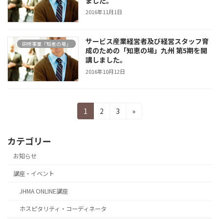
ました。
2016年11月1日
サービス産業経営者及び経営スタッフ育
研修事業「知恵の場」
成のための「知恵の場」九州 第5期を開
講しました。
2016年10月12日
投
固
固
固
1
2
3
»
定
定
定
稿
ペ
ペ
ペ
カテゴリー
の
ー
ー
ー
ジ
ジ
ジ
お知らせ
ペ
ー
講座・イベント
ジ
JHMA ONLINE講座
送
ホスピタリティ・コーディネータ